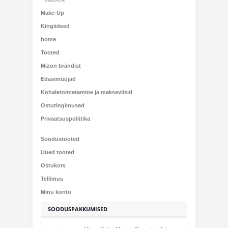
Make-Up
Kingiideed
home
Tooted
Mizon brändist
Edasimüüjad
Kohaletoimetamine ja makseviisid
Ostutingimused
Privaatsuspoliitika
Soodustooted
Uued tooted
Ostukorv
Tellimus
Minu konto
SOODUSPAKKUMISED