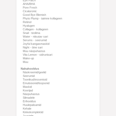
Eye Patch
AHA/BHA
Pore Fresh
Cicaluronic
Good Bye Blemish
Phyto Plump - taimne kollageen
Retinol
Hyalugen
Collagen - kollageen
Snail - teolima
Water - niisutav sari
Serums - seerumid
Joyful kangasmaskid
Night - öine sari
Muu näopuhastus
Vita Lemon - sidrunisari
Make-up
Muu
Nahahooldus
Näokreemid/geelid
Seerumid
Toonikud/essentsid
Emulsioonid/losjoonid
Maskid
Koorijad
Näopuhastus
Silmadele
Erihooldus
Huulepalsamid
Kehale
Kinkekomplektid
Juustele