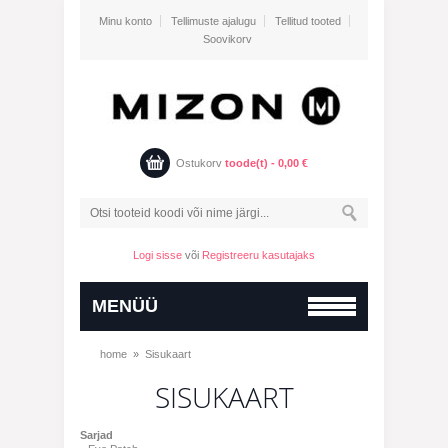
Minu konto
Tellimuste ajalugu
Tellitud tooted
Soovikorv
Ostukorv
toode(t) -
0,00
€
Logi sisse
või
Registreeru kasutajaks
MENÜÜ
home
»
Sisukaart
SISUKAART
Sarjad