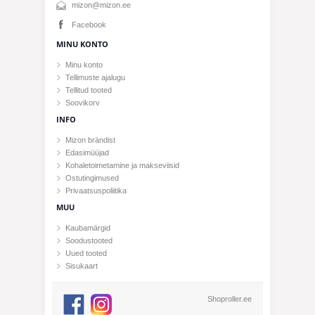
mizon@mizon.ee
Facebook
MINU KONTO
Minu konto
Tellimuste ajalugu
Tellitud tooted
Soovikorv
INFO
Mizon brändist
Edasimüüjad
Kohaletoimetamine ja makseviisid
Ostutingimused
Privaatsuspoliitika
MUU
Kaubamärgid
Soodustooted
Uued tooted
Sisukaart
Shoproller.ee