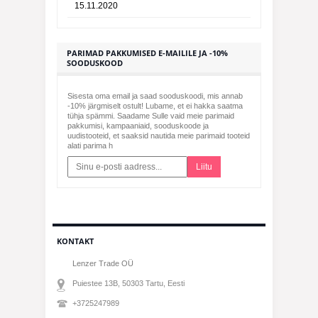
15.11.2020
PARIMAD PAKKUMISED E-MAILILE JA -10%
SOODUSKOOD
Sisesta oma email ja saad sooduskoodi, mis annab
-10% järgmiselt ostult! Lubame, et ei hakka saatma
tühja spämmi. Saadame Sulle vaid meie parimaid
pakkumisi, kampaaniaid, sooduskoode ja
uudistooteid, et saaksid nautida meie parimaid tooteid
alati parima h
Liitu
KONTAKT
Lenzer Trade OÜ
Puiestee 13B, 50303
Tartu
, Eesti
+3725247989